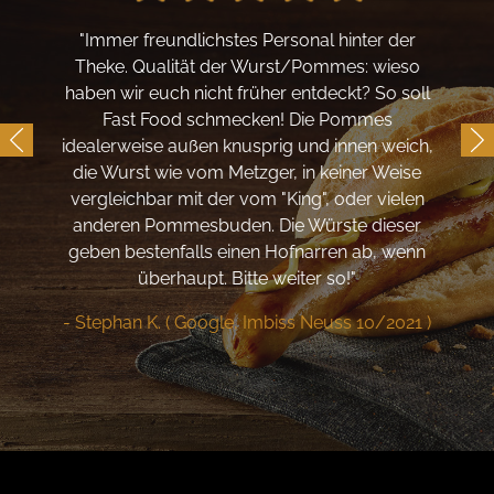
"Immer freundlichstes Personal hinter der
Theke. Qualität der Wurst/Pommes: wieso
haben wir euch nicht früher entdeckt? So soll
Fast Food schmecken! Die Pommes
idealerweise außen knusprig und innen weich,
die Wurst wie vom Metzger, in keiner Weise
vergleichbar mit der vom "King", oder vielen
anderen Pommesbuden. Die Würste dieser
geben bestenfalls einen Hofnarren ab, wenn
überhaupt. Bitte weiter so!"
- Stephan K. ( Google, Imbiss Neuss 10/2021 )