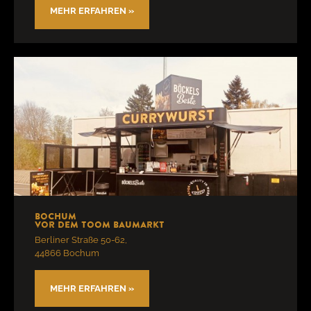
MEHR ERFAHREN »
Bochum
vor dem toom Baumarkt
Berliner Straße 50-62,
44866 Bochum
MEHR ERFAHREN »