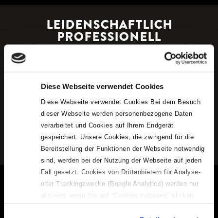
LEIDENSCHAFTLICH
PROFESSIONELL
PROFIS MIT EINER GEMEINSAMEN LEIDENSCHAFT -
SYSTEMGASTRONOMIE
Das Team von BÖCKELS Beste vereint Profis, die sich mit allen
Fragen und Herausforderungen der Systemgastronimie bestens
Diese Webseite verwendet Cookies
auskennen. Mit diesem Wissen und der Erfahrung wachsen wir seit
2008 solide und zuverlässig und optimieren kontinuierlich unser
Diese Webseite verwendet Cookies Bei dem Besuch
Unternehmen - ohne dabei jemals Kompromisse in Qualität,
dieser Webseite werden personenbezogene Daten
Weiterentwicklung oder Verbindlichkeit einzugehen. Wir stehen
verarbeitet und Cookies auf Ihrem Endgerät
für unsere Unternehmenswerte, die wir als Team definiert haben.
gespeichert. Unsere Cookies, die zwingend für die
Bereitstellung der Funktionen der Webseite notwendig
sind, werden bei der Nutzung der Webseite auf jeden
Fall gesetzt. Cookies von Drittanbietern für Analyse-
oder Trackingzwecke (Google Analytics) werden nur
aktiviert, wenn Sie auf “Cookies zulassen” klicken.
Mehr dazu (einschließlich der Möglichkeit, die
Standorte