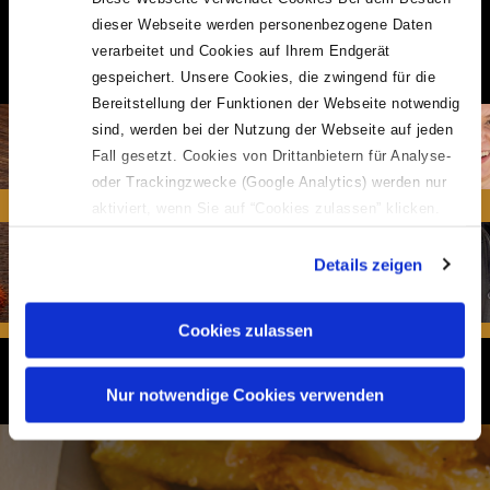
#boeckelsbeste #cpmspezial #currywurstforever
dieser Webseite werden personenbezogene Daten
#pommeszumfrühstück #infrieswetrust #makepommesgreatagain
verarbeitet und Cookies auf Ihrem Endgerät
#schärfegradtest
gespeichert. Unsere Cookies, die zwingend für die
Bereitstellung der Funktionen der Webseite notwendig
sind, werden bei der Nutzung der Webseite auf jeden
Fall gesetzt. Cookies von Drittanbietern für Analyse-
oder Trackingzwecke (Google Analytics) werden nur
aktiviert, wenn Sie auf “Cookies zulassen” klicken.
Mehr dazu (einschließlich der Möglichkeit, die
Einwilligungserklärung zu widerrufen) erfahren Sie in
Details zeigen
unserer
Datenschutzerklärung
—
Impressum
.
Cookies zulassen
ZU INSTAGRAM »
Nur notwendige Cookies verwenden