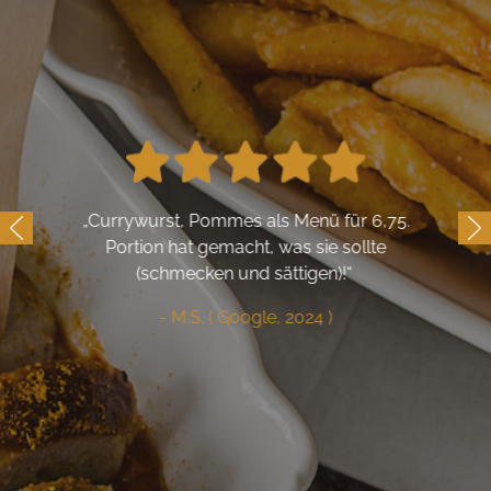
„
Currywurst, Pommes als Menü für 6,75.
Portion hat gemacht, was sie sollte
(schmecken und sättigen)!
“
- M.S. ( Google, 2024 )