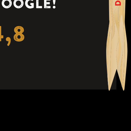
oogle!
4,8