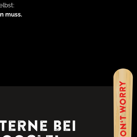
lbst:
in muss.
terne bei