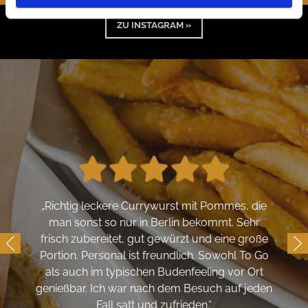
ZU INSTAGRAM »
„
Richtig leckere Currywurst mit Pommes, die
man sonst so nur in Berlin bekommt. Sehr
frisch zubereitet, gut gewürzt und eine große
Portion. Personal ist freundlich. Sowohl To Go
als auch im typischen Budenfeeling vor Ort
genießbar. Ich war nach dem Besuch auf jeden
Fall satt und zufrieden.
“