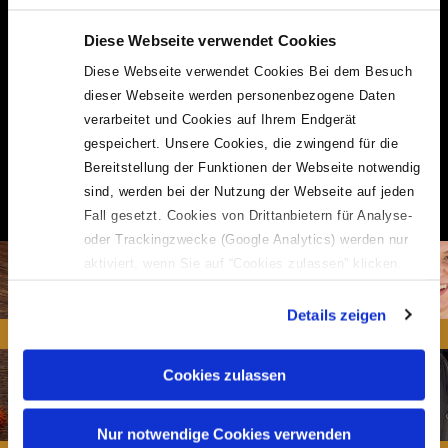
Instagram
Diese Webseite verwendet Cookies
Das Auge isst mit! Schau Dir mal bei Instagram an, wie lecker
Diese Webseite verwendet Cookies Bei dem Besuch
unsere Currywurst und unsere Pommes aussehen. Wir freuen uns
dieser Webseite werden personenbezogene Daten
sehr, wenn auch Du bei Deinem nächsten Besuch bei uns ein Foto
verarbeitet und Cookies auf Ihrem Endgerät
machst und es teilst!
gespeichert. Unsere Cookies, die zwingend für die
#boeckelsbeste #cpmspezial #currywurstforever
Bereitstellung der Funktionen der Webseite notwendig
#pommeszumfrühstück #infrieswetrust #makepommesgreatagain
sind, werden bei der Nutzung der Webseite auf jeden
#schärfegradtest
Fall gesetzt. Cookies von Drittanbietern für Analyse-
oder Trackingzwecke (Google Analytics) werden nur
aktiviert, wenn Sie auf “Cookies zulassen” klicken.
Mehr dazu (einschließlich der Möglichkeit, die
Einwilligungserklärung zu widerrufen) erfahren Sie in
Details zeigen
unserer
Datenschutzerklärung
—
Impressum
.
Cookies zulassen
Nur notwendige Cookies verwenden